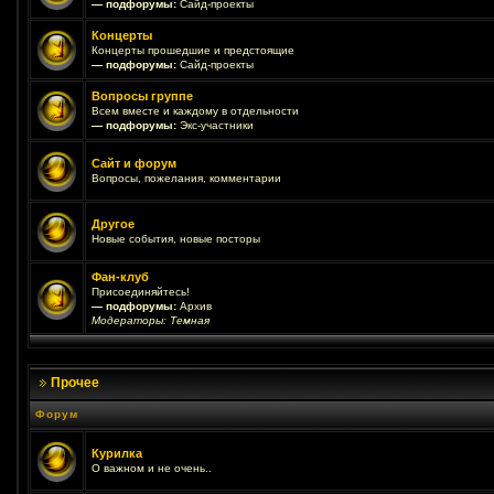
— подфорумы:
Сайд-проекты
Концерты
Концерты прошедшие и предстоящие
— подфорумы:
Сайд-проекты
Вопросы группе
Всем вместе и каждому в отдельности
— подфорумы:
Экс-участники
Сайт и форум
Вопросы, пожелания, комментарии
Другое
Новые события, новые посторы
Фан-клуб
Присоединяйтесь!
— подфорумы:
Архив
Модераторы:
Темная
Прочее
Форум
Курилка
О важном и не очень..