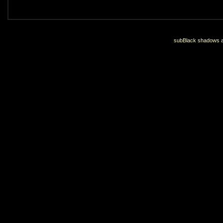
subBlack shadows an