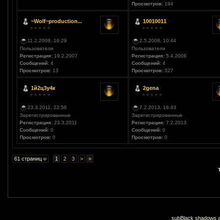
Просмотров:
194
~Wolf~production...
10010011
11.2.2008, 16:29
2.5.2008, 10:44
Пользователи
Пользователи
Регистрация:
19.2.2007
Регистрация:
5.4.2008
Сообщений:
4
Сообщений:
4
Просмотров:
13
Просмотров:
327
1й2ц3у4к
2gena
23.3.2011, 22:56
7.2.2013, 16:43
Зарегистрированные
Зарегистрированные
Регистрация:
23.3.2011
Регистрация:
7.2.2013
Сообщений:
0
Сообщений:
0
Просмотров:
0
Просмотров:
0
61 страниц
1
2
3
>
»
subBlack shadows an