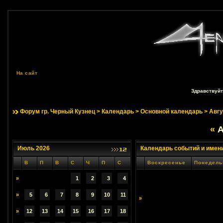
На сайт
Здравствуйт
Форум гр. Черный Кузнец
>
Календарь
>
Основной календарь
> Авгу
«
А
Июль 2026
Календарь событий и имен
В
П
В
С
Ч
П
С
Воскресенье
Понедель
»
1
2
3
4
»
5
6
7
8
9
10
11
»
»
12
13
14
15
16
17
18