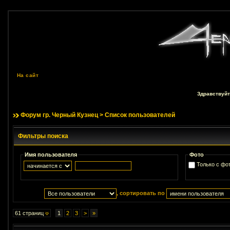
На сайт
Здравствуйт
Форум гр. Черный Кузнец
> Список пользователей
Фильтры поиска
Имя пользователя
Фото
Только с фо
, сортировать по
61 страниц
1
2
3
>
»