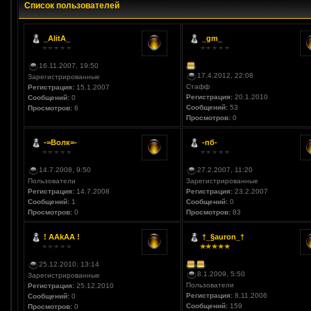
Список пользователей
_AlitA_
_gm_
16.11.2007, 19:50
17.4.2012, 22:08
Зарегистрированные
Стафф
Регистрация:
15.1.2007
Регистрация:
20.1.2010
Сообщений:
0
Сообщений:
53
Просмотров:
6
Просмотров:
0
-=Волк=-
-пб-
14.7.2008, 9:50
27.2.2007, 11:20
Пользователи
Зарегистрированные
Регистрация:
14.7.2008
Регистрация:
23.2.2007
Сообщений:
1
Сообщений:
0
Просмотров:
0
Просмотров:
83
! AAkAA !
†_§auron_†
25.12.2010, 13:14
8.1.2009, 5:50
Зарегистрированные
Пользователи
Регистрация:
25.12.2010
Регистрация:
8.11.2006
Сообщений:
0
Сообщений:
159
Просмотров:
0