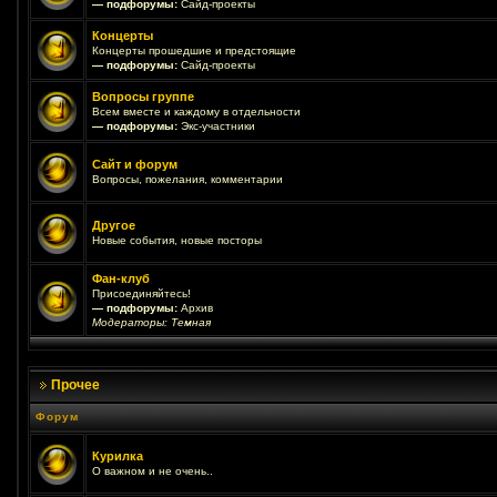
— подфорумы:
Сайд-проекты
Концерты
Концерты прошедшие и предстоящие
— подфорумы:
Сайд-проекты
Вопросы группе
Всем вместе и каждому в отдельности
— подфорумы:
Экс-участники
Сайт и форум
Вопросы, пожелания, комментарии
Другое
Новые события, новые посторы
Фан-клуб
Присоединяйтесь!
— подфорумы:
Архив
Модераторы:
Темная
Прочее
Форум
Курилка
О важном и не очень..