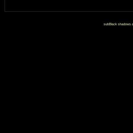
subBlack shadows an