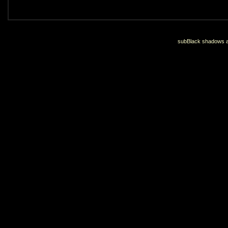
subBlack shadows an