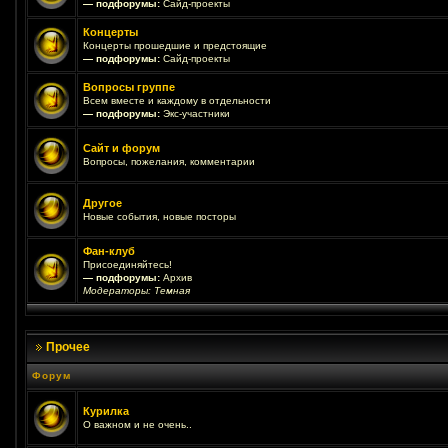
— подфорумы:
Сайд-проекты
Концерты
Концерты прошедшие и предстоящие
— подфорумы:
Сайд-проекты
Вопросы группе
Всем вместе и каждому в отдельности
— подфорумы:
Экс-участники
Сайт и форум
Вопросы, пожелания, комментарии
Другое
Новые события, новые посторы
Фан-клуб
Присоединяйтесь!
— подфорумы:
Архив
Модераторы:
Темная
Прочее
Форум
Курилка
О важном и не очень..