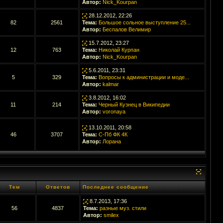
Автор:
Nick_Kourpan
28.12.2012, 22:26
82
2561
Тема:
Большое сольное выступление 25...
Автор:
Беспалов Велимир
15.7.2012, 23:27
12
763
Тема:
Николай Курпан
Автор:
Nick_Kourpan
5.6.2011, 23:31
5
329
Тема:
Вопросы к администрации и моде...
Автор:
kalmar
3.8.2012, 16:02
11
214
Тема:
Черный Кузнец в Википедии
Автор:
voronaya
13.10.2011, 20:58
46
3707
Тема:
С-Пб ФК 4К
Автор:
Лорана
Тем
Ответов
Последнее сообщение
8.7.2013, 17:36
56
4837
Тема:
разные муз. стили
Автор:
smilex