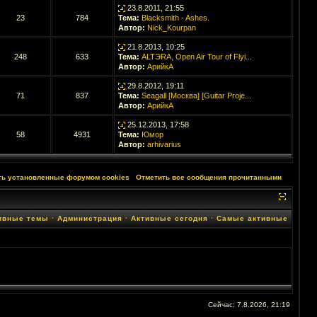
23.8.2011, 21:55
23
784
Тема:
Blacksmith - Ashes.
Автор:
Nick_Kourpan
21.8.2013, 10:25
248
633
Тема:
ALTЭRA, Open Air Tour of Flyi...
Автор:
АрийкА
29.8.2012, 19:11
71
837
Тема:
Seagall [Москва] [Guitar Proje...
Автор:
АрийкА
25.12.2013, 17:58
58
4931
Тема:
Юмор
Автор:
arhivarius
ть установленные форумом cookies
·
Отметить все сообщения прочитанными
ивные темы
·
Администрация
·
Активные сегодня
·
Самые активные
Сейчас: 7.8.2026, 21:19