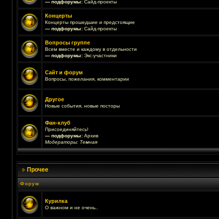
— подфорумы:
Сайд-проекты
Концерты
Концерты прошедшие и предстоящие
— подфорумы:
Сайд-проекты
Вопросы группе
Всем вместе и каждому в отдельности
— подфорумы:
Экс-участники
Сайт и форум
Вопросы, пожелания, комментарии
Другое
Новые события, новые посторы
Фан-клуб
Присоединяйтесь!
— подфорумы:
Архив
Модераторы:
Темная
Прочее
Форум
Курилка
О важном и не очень..