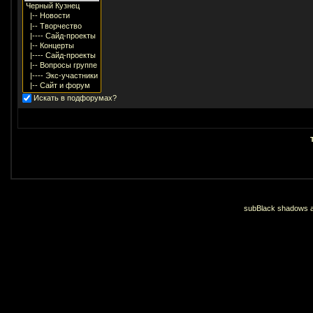
Искать в подфорумах?
subBlack shadows an