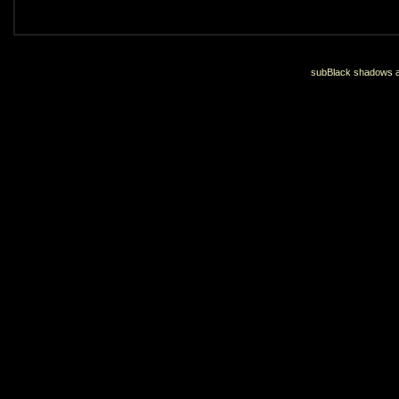
subBlack shadows an