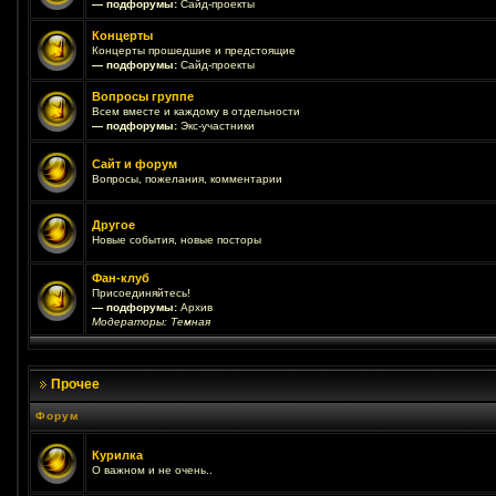
— подфорумы:
Сайд-проекты
Концерты
Концерты прошедшие и предстоящие
— подфорумы:
Сайд-проекты
Вопросы группе
Всем вместе и каждому в отдельности
— подфорумы:
Экс-участники
Сайт и форум
Вопросы, пожелания, комментарии
Другое
Новые события, новые посторы
Фан-клуб
Присоединяйтесь!
— подфорумы:
Архив
Модераторы:
Темная
Прочее
Форум
Курилка
О важном и не очень..