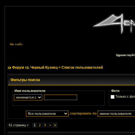
На сайт
Здравствуйт
Форум гр. Черный Кузнец
> Список пользователей
Фильтры поиска
Имя пользователя
Фото
Только с фо
, сортировать по
61 страниц
1
2
3
>
»