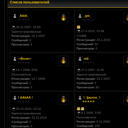
Список пользователей
_AlitA_
_gm_
16.11.2007, 19:50
17.4.2012, 22:08
Зарегистрированные
Стафф
Регистрация:
15.1.2007
Регистрация:
20.1.2010
Сообщений:
0
Сообщений:
53
Просмотров:
6
Просмотров:
0
-=Волк=-
-пб-
14.7.2008, 9:50
27.2.2007, 11:20
Пользователи
Зарегистрированные
Регистрация:
14.7.2008
Регистрация:
23.2.2007
Сообщений:
1
Сообщений:
0
Просмотров:
0
Просмотров:
83
! AAkAA !
†_§auron_†
25.12.2010, 13:14
8.1.2009, 5:50
Зарегистрированные
Пользователи
Регистрация:
25.12.2010
Регистрация:
8.11.2006
Сообщений:
0
Сообщений:
159
Просмотров:
0