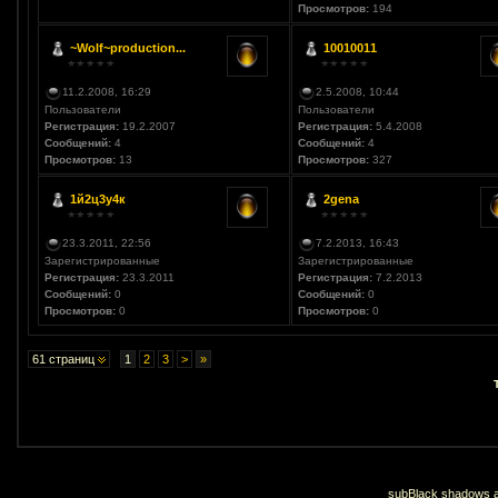
Просмотров:
194
~Wolf~production...
10010011
11.2.2008, 16:29
2.5.2008, 10:44
Пользователи
Пользователи
Регистрация:
19.2.2007
Регистрация:
5.4.2008
Сообщений:
4
Сообщений:
4
Просмотров:
13
Просмотров:
327
1й2ц3у4к
2gena
23.3.2011, 22:56
7.2.2013, 16:43
Зарегистрированные
Зарегистрированные
Регистрация:
23.3.2011
Регистрация:
7.2.2013
Сообщений:
0
Сообщений:
0
Просмотров:
0
Просмотров:
0
61 страниц
1
2
3
>
»
subBlack shadows an