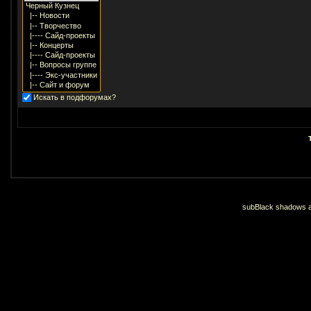
Искать в подфорумах?
subBlack shadows an