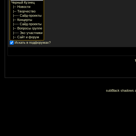
Искать в подфорумах?
subBlack shadows an