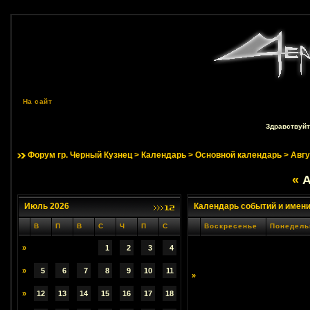
На сайт
Здравствуйт
Форум гр. Черный Кузнец
>
Календарь
>
Основной календарь
> Авгу
«
А
Июль 2026
Календарь событий и имен
В
П
В
С
Ч
П
С
Воскресенье
Понедель
»
1
2
3
4
»
5
6
7
8
9
10
11
»
»
12
13
14
15
16
17
18