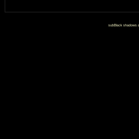
subBlack shadows an