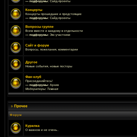
— подфорумы:
Сайд-проекты
Концерты
Концерты прошедшие и предстоящие
— подфорумы:
Сайд-проекты
Вопросы группе
Всем вместе и каждому в отдельности
— подфорумы:
Экс-участники
Сайт и форум
Вопросы, пожелания, комментарии
Другое
Новые события, новые посторы
Фан-клуб
Присоединяйтесь!
— подфорумы:
Архив
Модераторы:
Темная
Прочее
Форум
Курилка
О важном и не очень..