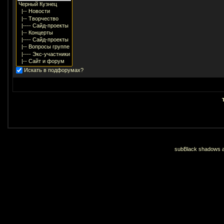
Искать в подфорумах?
subBlack shadows an