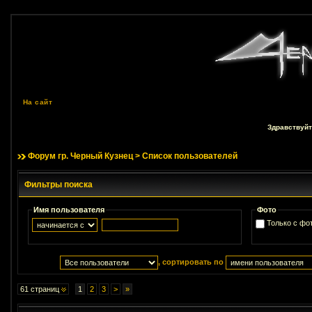
На сайт
Здравствуйт
Форум гр. Черный Кузнец
> Список пользователей
Фильтры поиска
Имя пользователя
Фото
Только с фо
, сортировать по
61 страниц
1
2
3
>
»