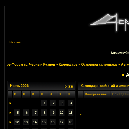
На сайт
Здравствуйт
Форум гр. Черный Кузнец
>
Календарь
>
Основной календарь
> Авгу
«
А
Июль 2026
Календарь событий и имен
В
П
В
С
Ч
П
С
Воскресенье
Понедель
»
1
2
3
4
»
5
6
7
8
9
10
11
»
»
12
13
14
15
16
17
18