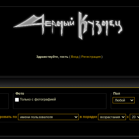
Здравствуйте, гость
(
Вход
|
Регистрация
)
Фото
Пол
Только с фотографией
ировать по
в порядке
с