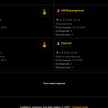
100тБурундучков
44
24.11.2008, 19:29
Пользователи
.2008
Регистрация:
20.10.2008
Сообщений:
8
Просмотров:
0
31pov31
43
4.9.2009, 16:46
нные
Зарегистрированные
.2013
Регистрация:
4.9.2009
Сообщений:
0
Просмотров:
0
Текстовая версия
subBlack shadows and light edition © 2007 -
DreamCaster