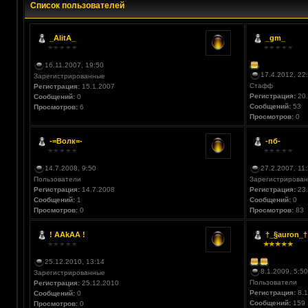
Список пользователей
_AlitA_
_gm_
16.11.2007, 19:50
17.4.2012, 22
Зарегистрированные
Стафф
Регистрация:
15.1.2007
Регистрация:
20.
Сообщений:
0
Сообщений:
53
Просмотров:
6
Просмотров:
0
-=Волк=-
-пб-
14.7.2008, 9:50
27.2.2007, 11
Пользователи
Зарегистрирова
Регистрация:
14.7.2008
Регистрация:
23.
Сообщений:
1
Сообщений:
0
Просмотров:
0
Просмотров:
83
! AAkAA !
†_§auron_†
25.12.2010, 13:14
8.1.2009, 5:50
Зарегистрированные
Пользователи
Регистрация:
25.12.2010
Регистрация:
8.1
Сообщений:
0
Сообщений:
159
Просмотров:
0