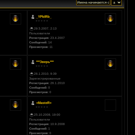
_YPbIRb_
29.5.2007, 2:13
Пользователи
Регистрация:
23.4.2007
Сообщений:
14
Просмотров:
11
***Зверь***
26.1.2010, 9:39
Зарегистрированные
Регистрация:
26.1.2010
Сообщений:
0
Просмотров:
0
+MasteR+
25.10.2008, 19:00
Пользователи
Регистрация:
10.9.2008
Сообщений:
1
Просмотров:
0