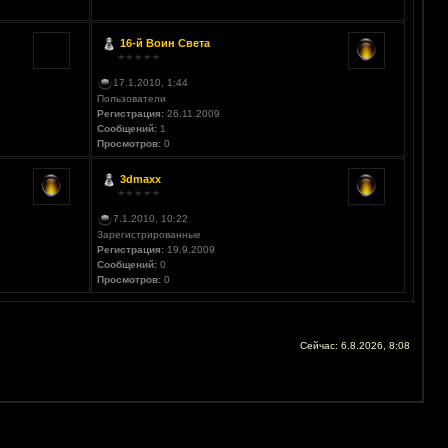
16-й Воин Света
17.1.2010, 1:44
Пользователи
Регистрация:
26.11.2009
Сообщений:
1
Просмотров:
0
3dmaxx
7.1.2010, 10:22
Зарегистрированные
Регистрация:
19.9.2009
Сообщений:
0
Просмотров:
0
Сейчас: 6.8.2026, 8:08