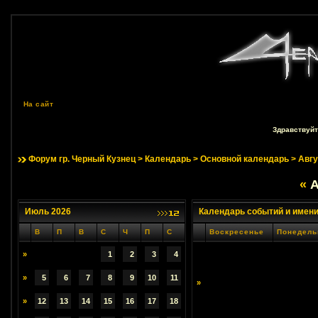
На сайт
Здравствуйт
Форум гр. Черный Кузнец
>
Календарь
>
Основной календарь
> Авгу
«
А
Июль 2026
Календарь событий и имен
В
П
В
С
Ч
П
С
Воскресенье
Понедель
»
1
2
3
4
»
5
6
7
8
9
10
11
»
»
12
13
14
15
16
17
18