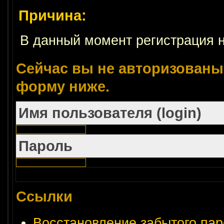
Причина:
В данный момент регистрация 
Сейчас вы не авторизованы.
форму ниже.
Имя пользователя (login)
Пароль
Ссылки
Восстановление забытого пар