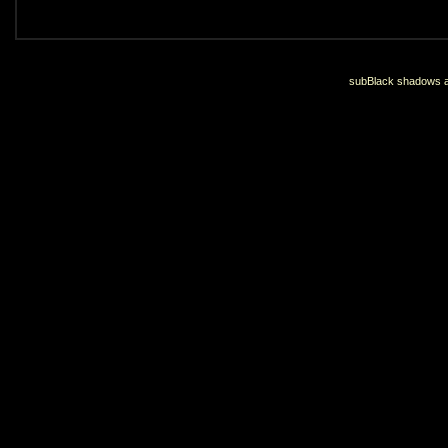
subBlack shadows an