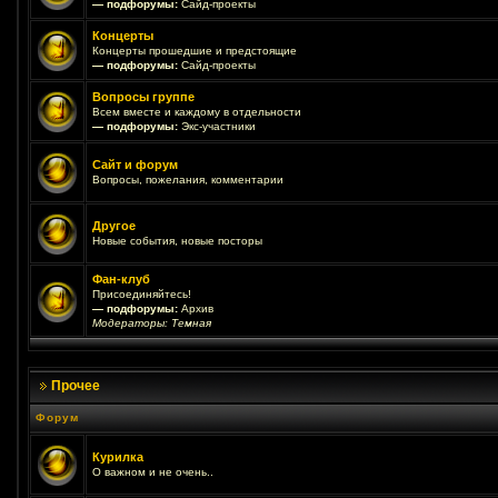
— подфорумы:
Сайд-проекты
Концерты
Концерты прошедшие и предстоящие
— подфорумы:
Сайд-проекты
Вопросы группе
Всем вместе и каждому в отдельности
— подфорумы:
Экс-участники
Сайт и форум
Вопросы, пожелания, комментарии
Другое
Новые события, новые посторы
Фан-клуб
Присоединяйтесь!
— подфорумы:
Архив
Модераторы:
Темная
Прочее
Форум
Курилка
О важном и не очень..