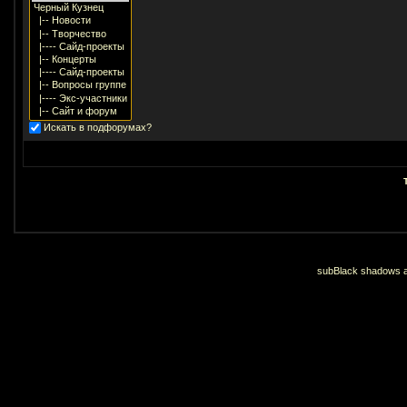
Искать в подфорумах?
subBlack shadows an