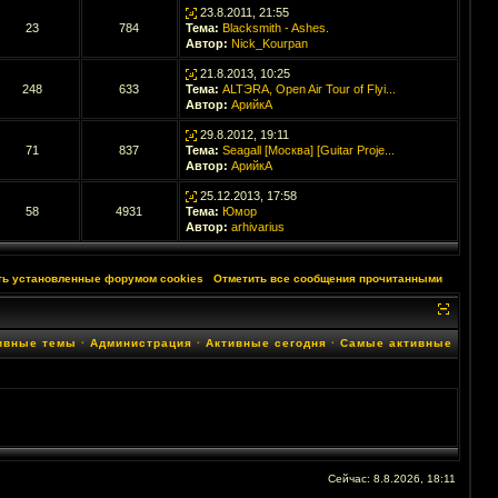
23.8.2011, 21:55
23
784
Тема:
Blacksmith - Ashes.
Автор:
Nick_Kourpan
21.8.2013, 10:25
248
633
Тема:
ALTЭRA, Open Air Tour of Flyi...
Автор:
АрийкА
29.8.2012, 19:11
71
837
Тема:
Seagall [Москва] [Guitar Proje...
Автор:
АрийкА
25.12.2013, 17:58
58
4931
Тема:
Юмор
Автор:
arhivarius
ть установленные форумом cookies
·
Отметить все сообщения прочитанными
ивные темы
·
Администрация
·
Активные сегодня
·
Самые активные
Сейчас: 8.8.2026, 18:11