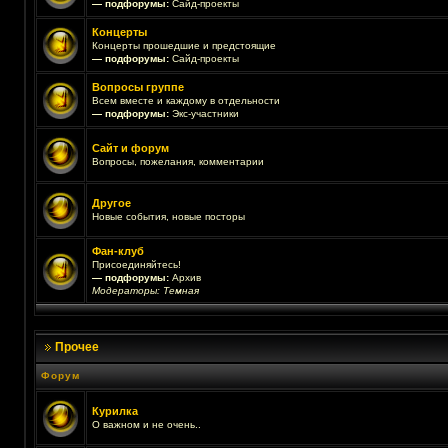
— подфорумы:
Сайд-проекты
Концерты
Концерты прошедшие и предстоящие
— подфорумы:
Сайд-проекты
Вопросы группе
Всем вместе и каждому в отдельности
— подфорумы:
Экс-участники
Сайт и форум
Вопросы, пожелания, комментарии
Другое
Новые события, новые посторы
Фан-клуб
Присоединяйтесь!
— подфорумы:
Архив
Модераторы:
Темная
Прочее
Форум
Курилка
О важном и не очень..