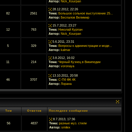
Автор:
Nick_Kourpan
28.12.2012, 22:26
82
2561
Тема:
Большое сольное выступление 25...
Автор:
Беспалов Велимир
15.7.2012, 23:27
12
763
Тема:
Николай Курпан
Автор:
Nick_Kourpan
5.6.2011, 23:31
5
329
Тема:
Вопросы к администрации и моде...
Автор:
kalmar
3.8.2012, 16:02
11
214
Тема:
Черный Кузнец в Википедии
Автор:
voronaya
13.10.2011, 20:58
46
3707
Тема:
С-Пб ФК 4К
Автор:
Лорана
Тем
Ответов
Последнее сообщение
8.7.2013, 17:36
56
4837
Тема:
разные муз. стили
Автор:
smilex