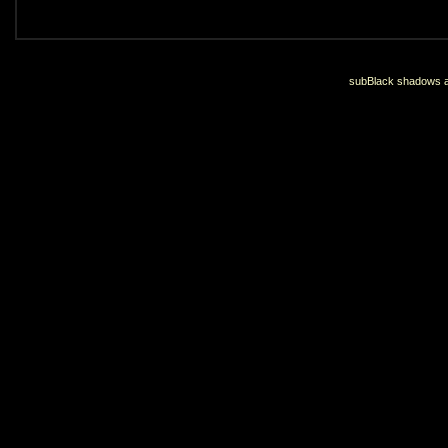
subBlack shadows an