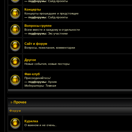
— подфорумы:
Сайд-проекты
Концерты
Концерты прошедшие и предстоящие
— подфорумы:
Сайд-проекты
Вопросы группе
Всем вместе и каждому в отдельности
— подфорумы:
Экс-участники
Сайт и форум
Вопросы, пожелания, комментарии
Другое
Новые события, новые посторы
Фан-клуб
Присоединяйтесь!
— подфорумы:
Архив
Модераторы:
Темная
Прочее
Форум
Курилка
О важном и не очень..