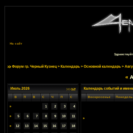
На сайт
Здравствуйт
Форум гр. Черный Кузнец
>
Календарь
>
Основной календарь
> Авгу
«
А
Июль 2026
Календарь событий и имен
В
П
В
С
Ч
П
С
Воскресенье
Понедель
»
1
2
3
4
»
5
6
7
8
9
10
11
»
»
12
13
14
15
16
17
18