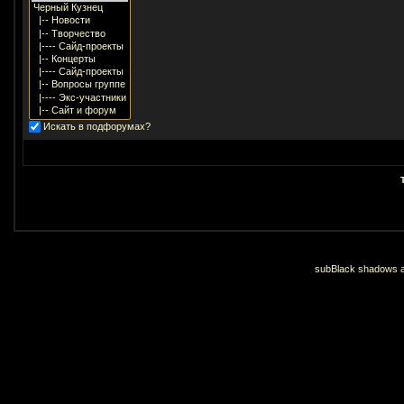
Искать в подфорумах?
subBlack shadows an