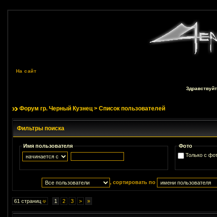
На сайт
Здравствуйт
Форум гр. Черный Кузнец
> Список пользователей
Фильтры поиска
Имя пользователя
Фото
Только с фо
, сортировать по
61 страниц
1
2
3
>
»