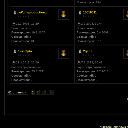
Просмотров:
194
~Wolf~production...
10010011
11.2.2008, 16:29
2.5.2008, 10:44
Пользователи
Пользователи
Регистрация:
19.2.2007
Регистрация:
5.4.2008
Сообщений:
4
Сообщений:
4
Просмотров:
13
Просмотров:
327
1й2ц3у4к
2gena
23.3.2011, 22:56
7.2.2013, 16:43
Зарегистрированные
Зарегистрированные
Регистрация:
23.3.2011
Регистрация:
7.2.2013
Сообщений:
0
Сообщений:
0
Просмотров:
0
Просмотров:
0
61 страниц
1
2
3
>
»
subBlack shadows an