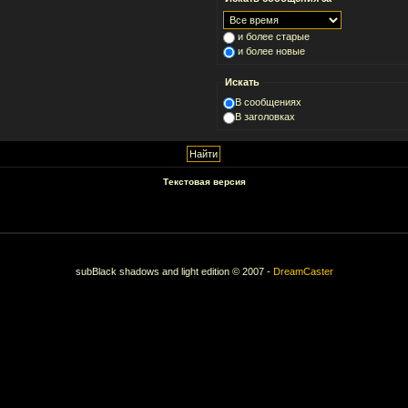
и более старые
и более новые
Искать
В сообщениях
В заголовках
Текстовая версия
subBlack shadows and light edition © 2007 -
DreamCaster