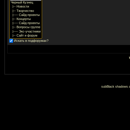
Искать в подфорумах?
subBlack shadows an