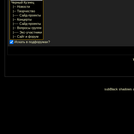
Искать в подфорумах?
subBlack shadows an