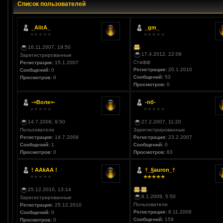
Список пользователей
_AlitA_
_gm_
16.11.2007, 19:50
17.4.2012, 22:08
Зарегистрированные
Стафф
Регистрация:
15.1.2007
Регистрация:
20.1.2010
Сообщений:
0
Сообщений:
53
Просмотров:
6
Просмотров:
0
-=Волк=-
-пб-
14.7.2008, 9:50
27.2.2007, 11:20
Пользователи
Зарегистрированные
Регистрация:
14.7.2008
Регистрация:
23.2.2007
Сообщений:
1
Сообщений:
0
Просмотров:
0
Просмотров:
83
! AAkAA !
†_§auron_†
25.12.2010, 13:14
8.1.2009, 5:50
Зарегистрированные
Пользователи
Регистрация:
25.12.2010
Регистрация:
8.11.2006
Сообщений:
0
Сообщений:
159
Просмотров:
0