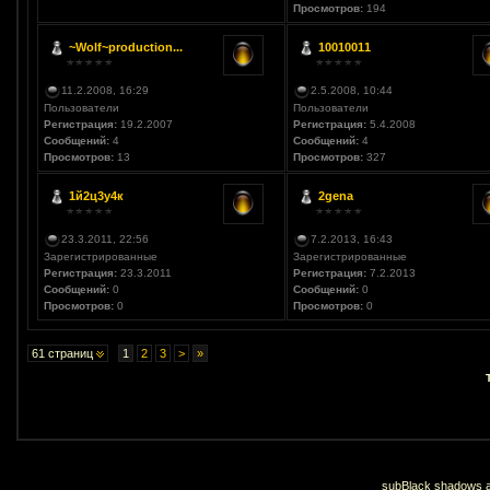
Просмотров:
194
~Wolf~production...
10010011
11.2.2008, 16:29
2.5.2008, 10:44
Пользователи
Пользователи
Регистрация:
19.2.2007
Регистрация:
5.4.2008
Сообщений:
4
Сообщений:
4
Просмотров:
13
Просмотров:
327
1й2ц3у4к
2gena
23.3.2011, 22:56
7.2.2013, 16:43
Зарегистрированные
Зарегистрированные
Регистрация:
23.3.2011
Регистрация:
7.2.2013
Сообщений:
0
Сообщений:
0
Просмотров:
0
Просмотров:
0
61 страниц
1
2
3
>
»
subBlack shadows an