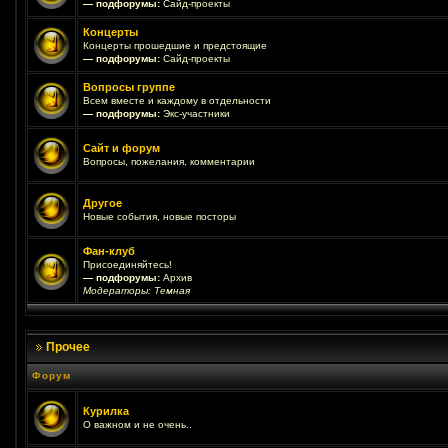
— подфорумы:
Сайд-проекты
Концерты
Концерты прошедшие и предстоящие
— подфорумы:
Сайд-проекты
Вопросы группе
Всем вместе и каждому в отдельности
— подфорумы:
Экс-участники
Сайт и форум
Вопросы, пожелания, комментарии
Другое
Новые события, новые посторы
Фан-клуб
Присоединяйтесь!
— подфорумы:
Архив
Модераторы:
Темная
Прочее
Форум
Курилка
О важном и не очень..