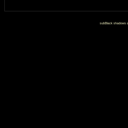
subBlack shadows an