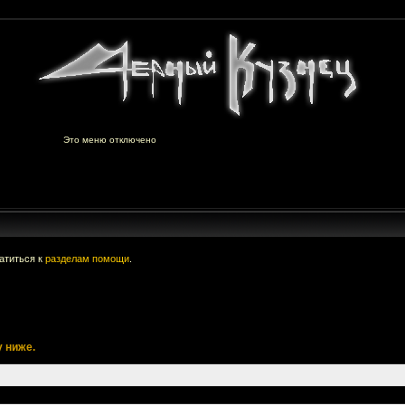
Это меню отключено
атиться к
разделам помощи
.
 ниже.