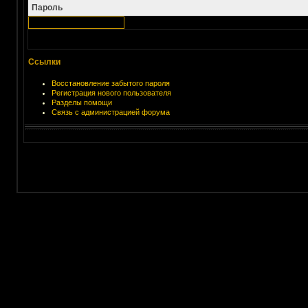
Пароль
Ссылки
Восстановление забытого пароля
Регистрация нового пользователя
Разделы помощи
Связь с администрацией форума