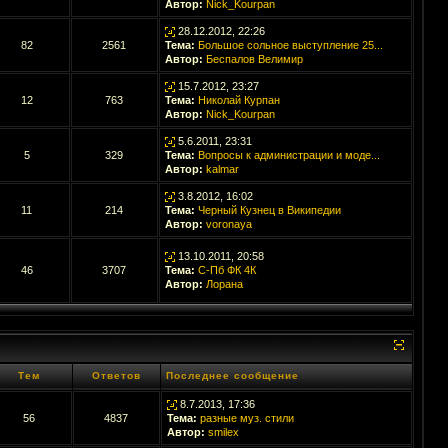
Автор:
Nick_Kourpan
28.12.2012, 22:26
82
2561
Тема:
Большое сольное выступление 25...
Автор:
Беспалов Велимир
15.7.2012, 23:27
12
763
Тема:
Николай Курпан
Автор:
Nick_Kourpan
5.6.2011, 23:31
5
329
Тема:
Вопросы к администрации и моде...
Автор:
kalmar
3.8.2012, 16:02
11
214
Тема:
Черный Кузнец в Википедии
Автор:
voronaya
13.10.2011, 20:58
46
3707
Тема:
С-Пб ФК 4К
Автор:
Лорана
Тем
Ответов
Последнее сообщение
8.7.2013, 17:36
56
4837
Тема:
разные муз. стили
Автор:
smilex