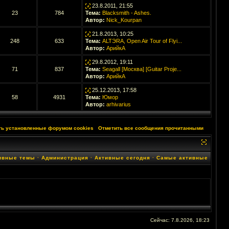
23.8.2011, 21:55
23
784
Тема:
Blacksmith - Ashes.
Автор:
Nick_Kourpan
21.8.2013, 10:25
248
633
Тема:
ALTЭRA, Open Air Tour of Flyi...
Автор:
АрийкА
29.8.2012, 19:11
71
837
Тема:
Seagall [Москва] [Guitar Proje...
Автор:
АрийкА
25.12.2013, 17:58
58
4931
Тема:
Юмор
Автор:
arhivarius
ть установленные форумом cookies
·
Отметить все сообщения прочитанными
ивные темы
·
Администрация
·
Активные сегодня
·
Самые активные
Сейчас: 7.8.2026, 18:23