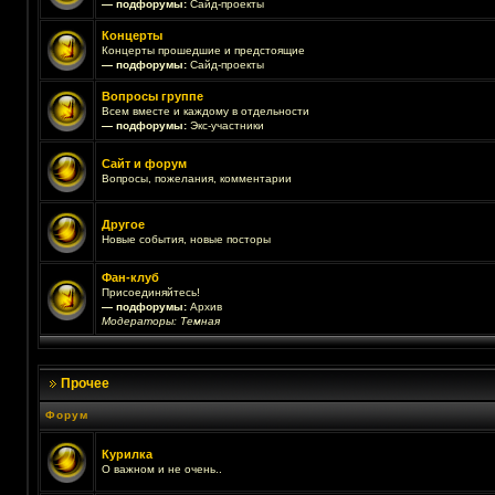
— подфорумы:
Сайд-проекты
Концерты
Концерты прошедшие и предстоящие
— подфорумы:
Сайд-проекты
Вопросы группе
Всем вместе и каждому в отдельности
— подфорумы:
Экс-участники
Сайт и форум
Вопросы, пожелания, комментарии
Другое
Новые события, новые посторы
Фан-клуб
Присоединяйтесь!
— подфорумы:
Архив
Модераторы:
Темная
Прочее
Форум
Курилка
О важном и не очень..