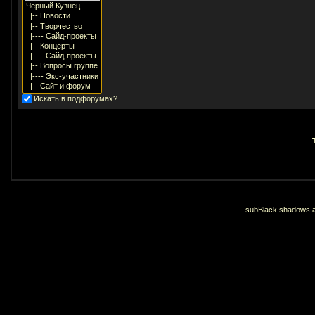
Искать в подфорумах?
subBlack shadows an