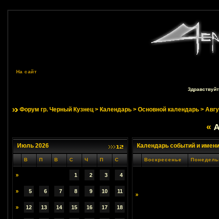
На сайт
Здравствуйт
Форум гр. Черный Кузнец
>
Календарь
>
Основной календарь
> Авгу
«
А
Июль 2026
Календарь событий и имен
В
П
В
С
Ч
П
С
Воскресенье
Понедель
»
1
2
3
4
»
5
6
7
8
9
10
11
»
»
12
13
14
15
16
17
18